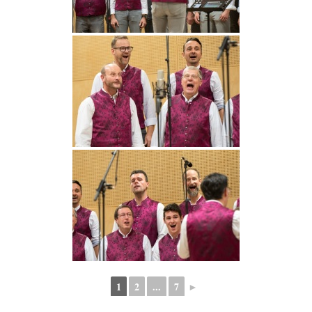
1
2
...
7
►