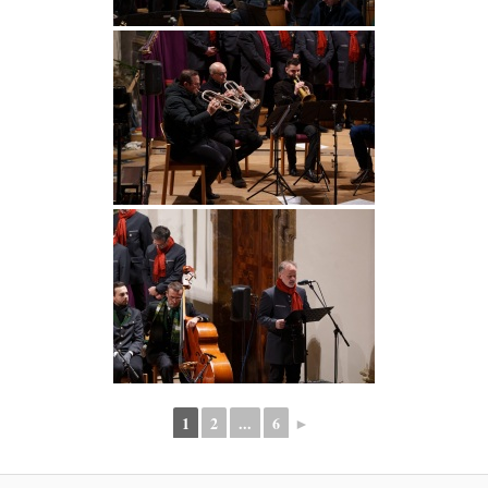
1
2
...
6
►